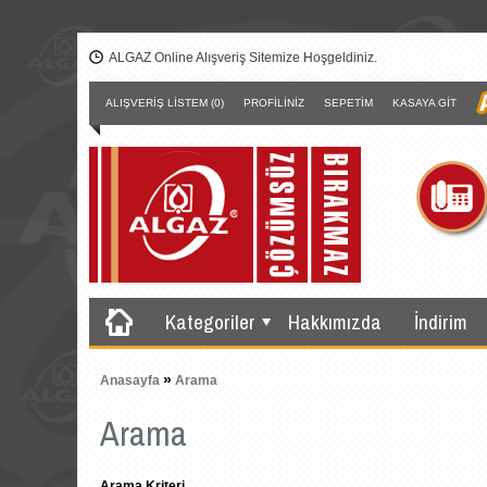
ALGAZ Online Alışveriş Sitemize Hoşgeldiniz.
ALIŞVERIŞ LISTEM (0)
PROFILINIZ
SEPETIM
KASAYA GIT
Kategoriler
Hakkımızda
İndirim
»
Anasayfa
Arama
Arama
Arama Kriteri