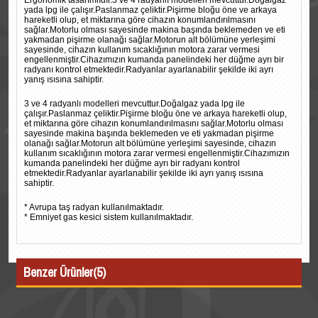
Ergonomik tasarımlıdır.3 ve 4 radyanlı modelleri mevcuttur.Doğalgaz
yada lpg ile çalışır.Paslanmaz çeliktir.Pişirme bloğu öne ve arkaya
hareketli olup, et miktarına göre cihazın konumlandırılmasını
sağlar.Motorlu olması sayesinde makina başında beklemeden ve eti
yakmadan pişirme olanağı sağlar.Motorun alt bölümüne yerleşimi
sayesinde, cihazın kullanım sıcaklığının motora zarar vermesi
engellenmiştir.Cihazımızın kumanda panelindeki her düğme ayrı bir
radyanı kontrol etmektedir.Radyanlar ayarlanabilir şekilde iki ayrı
yanış ısısına sahiptir.
3 ve 4 radyanlı modelleri mevcuttur.Doğalgaz yada lpg ile
çalışır.Paslanmaz çeliktir.Pişirme bloğu öne ve arkaya hareketli olup,
et miktarına göre cihazın konumlandırılmasını sağlar.Motorlu olması
sayesinde makina başında beklemeden ve eti yakmadan pişirme
olanağı sağlar.Motorun alt bölümüne yerleşimi sayesinde, cihazın
kullanım sıcaklığının motora zarar vermesi engellenmiştir.Cihazımızın
kumanda panelindeki her düğme ayrı bir radyanı kontrol
etmektedir.Radyanlar ayarlanabilir şekilde iki ayrı yanış ısısına
sahiptir.
* Avrupa taş radyan kullanılmaktadır.
* Emniyet gas kesici sistem kullanılmaktadır.
Benzer Ürünler(5)