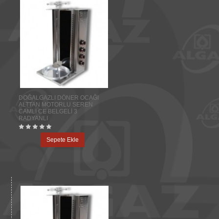
DOĞALGAZLI DÖNER OCAĞI
ALTTAN MOTORLU SEREN
CAMLI CE BELGELİ 3
RADYANLI
Sepete Ekle