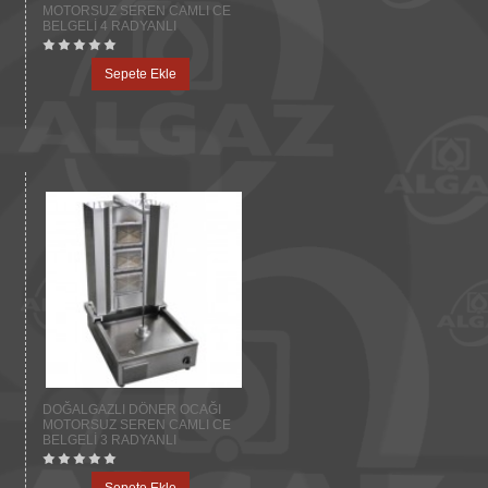
MOTORSUZ SEREN CAMLI CE
BELGELİ 4 RADYANLI
Sepete Ekle
DOĞALGAZLI DÖNER OCAĞI
MOTORSUZ SEREN CAMLI CE
BELGELİ 3 RADYANLI