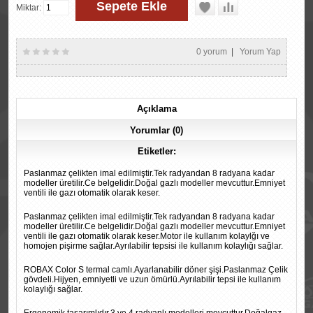
Miktar:
0 yorum
|
Yorum Yap
Açıklama
Yorumlar (0)
Etiketler:
Paslanmaz çelikten imal edilmiştir.
Tek radyandan 8 radyana kadar
modeller üretilir.
Ce belgelidir.
Doğal gazlı modeller mevcuttur.
Emniyet
ventili ile gazı otomatik olarak keser.
Paslanmaz çelikten imal edilmiştir.
Tek radyandan 8 radyana kadar
modeller üretilir.
Ce belgelidir.
Doğal gazlı modeller mevcuttur.
Emniyet
ventili ile gazı otomatik olarak keser.
Motor ile kullanım kolaylğı ve
homojen pişirme sağlar.
Ayrılabilir tepsisi ile kullanım kolaylığı sağlar.
ROBAX Color S termal camlı.Ayarlanabilir döner şişi.Paslanmaz Çelik
gövdeli.Hijyen, emniyetli ve uzun ömürlü.Ayrılabilir tepsi ile kullanım
kolaylığı sağlar.