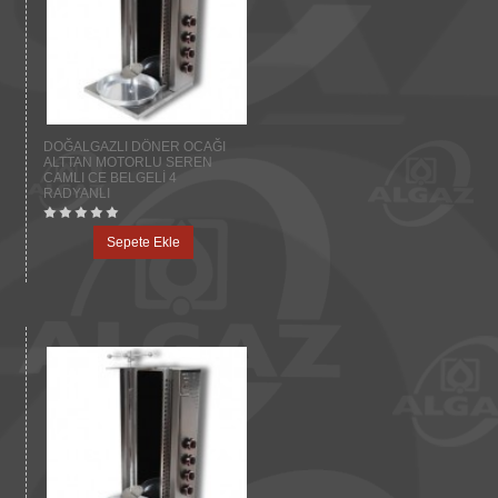
DOĞALGAZLI DÖNER OCAĞI
ALTTAN MOTORLU SEREN
CAMLI CE BELGELİ 4
RADYANLI
Sepete Ekle