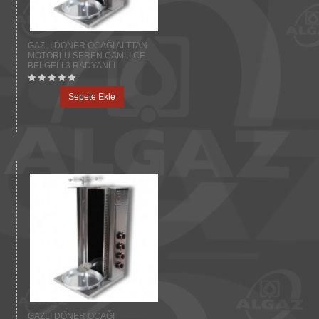
GAZLI DÖNER OCAĞI ALTTAN
MOTORLU SEREN CAMLI CE
BELGELİ 3 RADYANLI
Sepete Ekle
GAZLI DÖNER OCAĞI